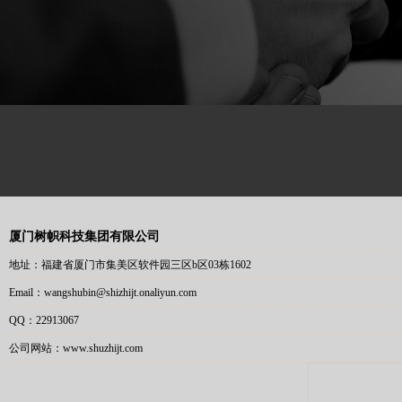
厦门树帜科技集团有限公司
地址：福建省厦门市集美区软件园三区b区03栋1602
Email：wangshubin@shizhijt.onaliyun.com
QQ：22913067
公司网站：www.shuzhijt.com