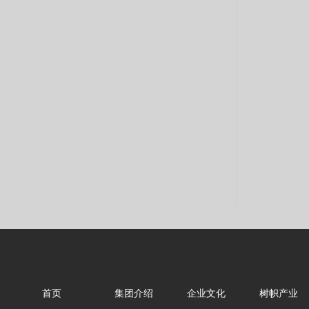
首页
集团介绍
企业文化
树帜产业